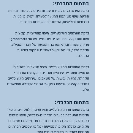
בתחום החברתי:
ברמת הפרט: כלים למדידת עמדות ביחס לפעילות חברתית,
תודעת שינוי משותפת המניעה לפעולה, יזמוּת, מיומנויות
חברתיות ופוליטיות, השתתפות ומעורבות חברתית.
ברמת הארגונים הוולונטריים: מיפוי קואליציות, קבוצות
מאורגנות קהילתיות, וועדים שכונתיים וארגוני grassroots;
מדידת ההון החברתי המחבר והמקשר של חברי הקהילה;
מדידת הכלה, שייכות וקשר לאנשים ולמקום בגבולות
הקהילה.
ברמת המוסדות המוניציפליים: מיפוי משאבים ותהליכים
ארגוניים ומוסדיים עירוניים ואחרים המקדמים את חברי
הקהילה; זמינות ונגישות של משאבים ושירותים מוניציפליים
לחברי הקהילה; שביעות רצון של החברי הקהילה ממשאבים
אלה.
בתחום הכלכלי:
ברמת המוסדות המוניציפליים והארגונים הוולונטריים: מיפוי
מדיניות המטפלת בפערים חברתיים-כלכליים, מיפוי מיזמים
ברוח הרעיונות של כלכלה חברתית, כמו - שימוש במשאבים
מקומיים, כלכלה מקומית מקיימת (כמ"מ), עסקים חברתיים,
מחויבות להדדיות, חלוקת רווחים ועוד.