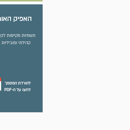
האפיק האורב
תשתיות מקיימות לקי
קהילתי ומוביליות 
להורדת המסמך
לחצו על ה-PDF