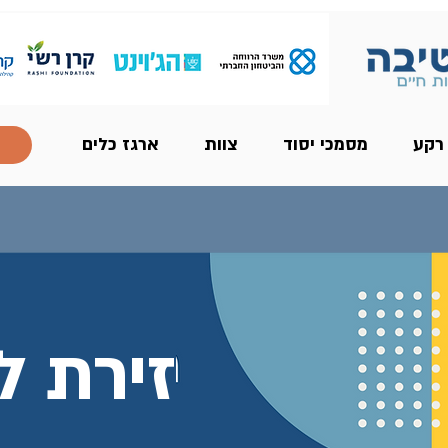
 רקע
מסמכי יסוד
צוות
ארגז כלים
זירת ל