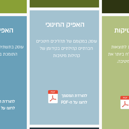
האפיק החינוכי
יקות
האפיק
עוסק במקומם של תהליכים חינוכיים
 לתוצאות
עוסק בתשתית 
חברתיים קהילתיים בקידומן של
 ביותר את
התומכת בק
קהילות מיטיבות
יטיבה.
להורדת המסמך
להורדת 
לחצו על ה-PDF
לחצו על ה-F