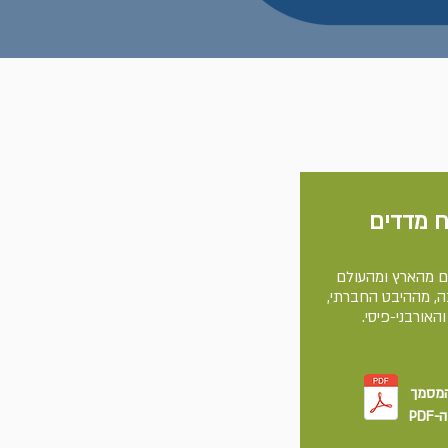
ח מדדים
ם מהארץ ומהעולם
ה, מההיבט החברתי,
האורבני-פיסי.
המסמך
PD