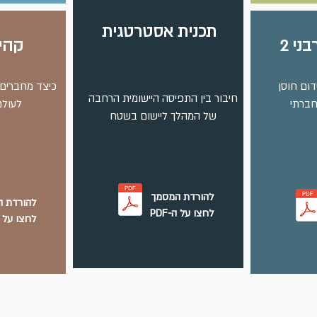
תכנית אסטרטגית
ני 2
קהי
דום חוסן
כיצד מחברים 
חיבור בין התפיסה היישומית הרחבה
חברתי
לעולם
של המהלך ליישום בשטח
להורדת המסמך
להורדת 
לחצו על ה-PDF
לחצו על ה-F